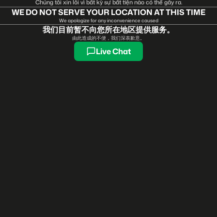
Chúng tôi xin lỗi vì bất kỳ sự bất tiện nào có thể gây ra.
WE DO NOT SERVE YOUR LOCATION AT THIS TIME
We apologize for any inconvenience caused
我们目前暂不向您所在地区提供服务。
由此造成的不便，我们深表歉意。
Live Chat