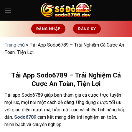
Bỏ
qua
nội
dung
ĐĂNG NHẬP
ĐĂNG KÝ
Trang chủ
»
Tải App Sodo6789 – Trải Nghiệm Cá Cược An
Toàn, Tiện Lợi
Tải App Sodo6789 – Trải Nghiệm Cá
Cược An Toàn, Tiện Lợi
Tải app Sodo6789 giúp bạn tham gia cá cược trực tuyến
mọi lúc, mọi nơi một cách dễ dàng. Ứng dụng được tối ưu
với giao diện mượt mà, bảo mật cao và nhiều tính năng hấp
dẫn.
Sodo6789
cam kết mang đến trải nghiệm an toàn,
minh bạch và chuyên nghiệp.