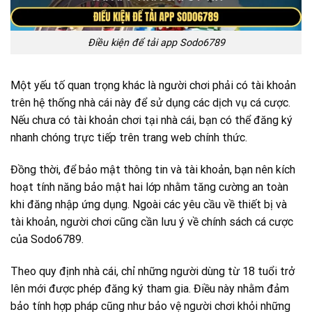
Điều kiện để tải app Sodo6789
Một yếu tố quan trọng khác là người chơi phải có tài khoản
trên hệ thống nhà cái này để sử dụng các dịch vụ cá cược.
Nếu chưa có tài khoản chơi tại nhà cái, bạn có thể đăng ký
nhanh chóng trực tiếp trên trang web chính thức.
Đồng thời, để bảo mật thông tin và tài khoản, bạn nên kích
hoạt tính năng bảo mật hai lớp nhằm tăng cường an toàn
khi đăng nhập ứng dụng. Ngoài các yêu cầu về thiết bị và
tài khoản, người chơi cũng cần lưu ý về chính sách cá cược
của Sodo6789.
Theo quy định nhà cái, chỉ những người dùng từ 18 tuổi trở
lên mới được phép đăng ký tham gia. Điều này nhằm đảm
bảo tính hợp pháp cũng như bảo vệ người chơi khỏi những