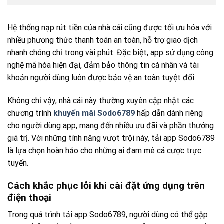
Hệ thống nạp rút tiền của nhà cái cũng được tối ưu hóa với
nhiều phương thức thanh toán an toàn, hỗ trợ giao dịch
nhanh chóng chỉ trong vài phút. Đặc biệt, app sử dụng công
nghệ mã hóa hiện đại, đảm bảo thông tin cá nhân và tài
khoản người dùng luôn được bảo vệ an toàn tuyệt đối.
Không chỉ vậy, nhà cái này thường xuyên cập nhật các
chương trình
khuyến mãi Sodo6789
hấp dẫn dành riêng
cho người dùng app, mang đến nhiều ưu đãi và phần thưởng
giá trị. Với những tính năng vượt trội này, tải app Sodo6789
là lựa chọn hoàn hảo cho những ai đam mê cá cược trực
tuyến.
Cách khắc phục lỗi khi cài đặt ứng dụng trên
điện thoại
Trong quá trình tải app Sodo6789, người dùng có thể gặp