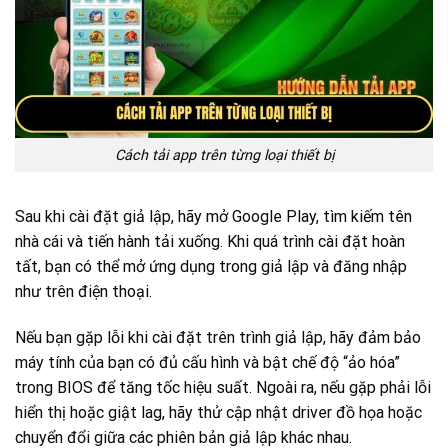
Cách tải app trên từng loại thiết bị
Sau khi cài đặt giả lập, hãy mở Google Play, tìm kiếm tên
nhà cái và tiến hành tải xuống. Khi quá trình cài đặt hoàn
tất, bạn có thể mở ứng dụng trong giả lập và đăng nhập
như trên điện thoại.
Nếu bạn gặp lỗi khi cài đặt trên trình giả lập, hãy đảm bảo
máy tính của bạn có đủ cấu hình và bật chế độ “ảo hóa”
trong BIOS để tăng tốc hiệu suất. Ngoài ra, nếu gặp phải lỗi
hiển thị hoặc giật lag, hãy thử cập nhật driver đồ họa hoặc
chuyển đổi giữa các phiên bản giả lập khác nhau.