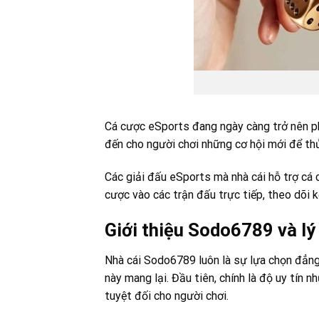
Cá cược eSports đang ngày càng trở nên phổ
đến cho người chơi những cơ hội mới để thử
Các giải đấu eSports mà nhà cái hỗ trợ cá 
cược vào các trận đấu trực tiếp, theo dõi k
Giới thiệu Sodo6789 và lý 
Nhà cái Sodo6789 luôn là sự lựa chọn đẳn
này mang lại. Đầu tiên, chính là độ uy tín n
tuyệt đối cho người chơi.