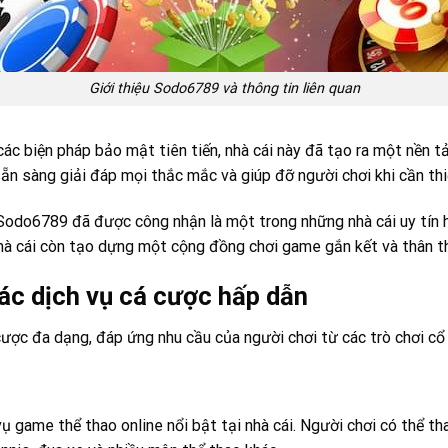
Giới thiệu Sodo6789 và thông tin liên quan
các biện pháp bảo mật tiên tiến, nhà cái này đã tạo ra một nền t
sẵn sàng giải đáp mọi thắc mắc và giúp đỡ người chơi khi cần thi
 Sodo6789 đã được công nhận là một trong những nhà cái uy tín h
nhà cái còn tạo dựng một cộng đồng chơi game gắn kết và thân t
ác dịch vụ cá cược hấp dẫn
cược đa dạng, đáp ứng nhu cầu của người chơi từ các trò chơi cổ
ụ game thể thao online nổi bật tại nhà cái. Người chơi có thể th