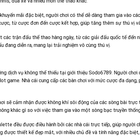
nnis, đua xe và nhiều môn thể thao khác.
khuyến mãi đặc biệt, người chơi có thể dễ dàng tham gia vào các 
cược, từ cược đơn đến cược kết hợp, giúp tăng thêm sự thú vị và
t các trận đấu thể thao hàng ngày, từ các giải đấu quốc tế đến 
ấu đang diễn ra, mang lại trải nghiệm vô cùng thú vị.
ững dịch vụ không thể thiếu tại giới thiệu Sodo6789. Người chơi 
 slot game. Nhà cái cung cấp các bàn chơi với mức cược đa dạng,
hơi sẽ cảm nhận được không khí sôi động của các sòng bài trực t
hông khác gì so với việc tham gia vào một sòng bạc truyền thốn
ulette đều được điều hành bởi các nhà cái trực tiếp, giúp người 
ng được thiết kế đẹp mắt, với nhiều chủ đề và tính năng đặc biệt