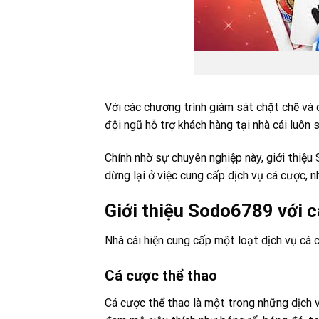
Với các chương trình giám sát chặt chẽ và 
đội ngũ hỗ trợ khách hàng tại nhà cái luôn 
Chính nhờ sự chuyên nghiệp này, giới thiệu
dừng lại ở việc cung cấp dịch vụ cá cược, 
Giới thiệu Sodo6789 với c
Nhà cái hiện cung cấp một loạt dịch vụ cá 
Cá cược thể thao
Cá cược thể thao là một trong những dịch v