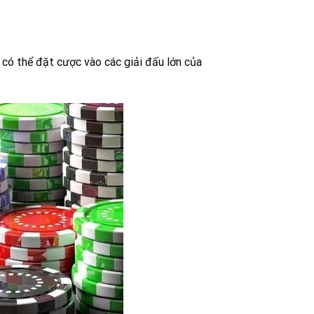
 có thể đặt cược vào các giải đấu lớn của