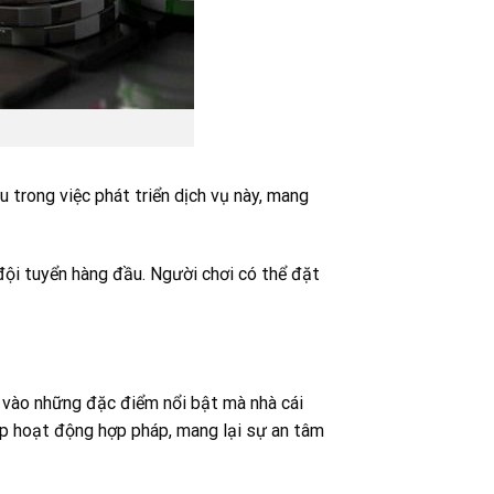
 trong việc phát triển dịch vụ này, mang
 đội tuyển hàng đầu. Người chơi có thể đặt
 vào những đặc điểm nổi bật mà nhà cái
p hoạt động hợp pháp, mang lại sự an tâm