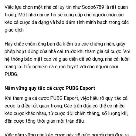
Việc lựa chọn một nhà cái uy tín như Sodo6789 là rất quan
trọng. Một nhà cái uy tín sẽ cung cấp cho người chơi các
kèo cá cược đa dạng và bảo đảm tính minh bạch trong các
giao dịch.
Hãy chắc chắn rằng bạn đã kiểm tra các chứng nhận, giấy
phép hoạt động của nhà cái trước khi tham gia cá cược. Với
hệ thống bảo mật cao và giao diện dễ sử dụng, nhà cái luôn
mang lại trải nghiệm cá cược tuyệt vời cho người chơi
PUBG.
Nắm vững quy tắc cá cược PUBG Esport
Khi tham gia cá cược PUBG Esport, việc hiểu rõ quy tắc cá
cược là điều rất quan trọng. Các trận đấu có thể có nhiều
kèo cược khác nhau, từ cược đội chiến thắng, số lượng kill,
đến cược tổng thời gian mỗi trận đấu.
Việc nắm vững các kèo cược này sẽ giúp người chơi đưa ra