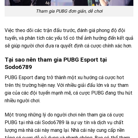
Tham gia PUBG đơn giản, dễ chơi
Việc theo dõi các trận đấu trước, đánh giá phong độ đội
tuyển, và phân tích các yếu tố có thể ảnh hưởng đến kết quả
sẽ giúp người chơi đưa ra quyết định cá cược chính xác hơn.
Tại sao nên tham gia PUBG Esport tại
Sodo6789
PUBG Esport đang trở thành một xu hướng cá cược hot
trên thị trường hiện nay. Với nhiều giải đấu lớn và sự tham
gia của các đội tuyển mạnh mẽ, cá cược PUBG đang thu hút
nhiều người chơi.
Một trong những lý do người chơi nên tham gia cá cược
PUBG tại nhà cái Sodo6789 là sự uy tín và dịch vụ chất
lượng mà nhà cái này mang lại. Nhà cái này cung cấp nền
tảng cá cược dễ sử dụng và nhanh chóng. Bạn có thể tham