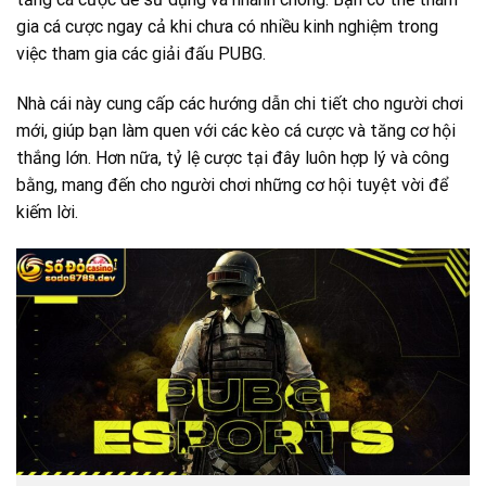
gia cá cược ngay cả khi chưa có nhiều kinh nghiệm trong
việc tham gia các giải đấu PUBG.
Nhà cái này cung cấp các hướng dẫn chi tiết cho người chơi
mới, giúp bạn làm quen với các kèo cá cược và tăng cơ hội
thắng lớn. Hơn nữa, tỷ lệ cược tại đây luôn hợp lý và công
bằng, mang đến cho người chơi những cơ hội tuyệt vời để
kiếm lời.