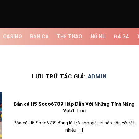
CASINO
BẮN CÁ
THỂ THAO
NỔ HŨ
ĐÁ GÀ
LƯU TRỮ TÁC GIẢ:
ADMIN
Bắn cá H5 Sodo6789 Hấp Dẫn Với Những Tính Năng
Vượt Trội
Bắn cá H5 Sodo6789 đang là trò chơi giải trí hấp dẫn với rất
nhiều [...]