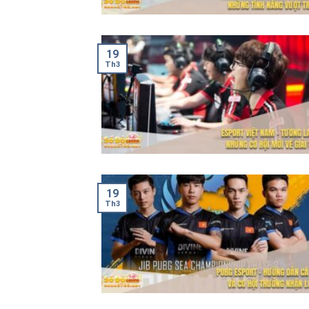
19
Th3
19
Th3