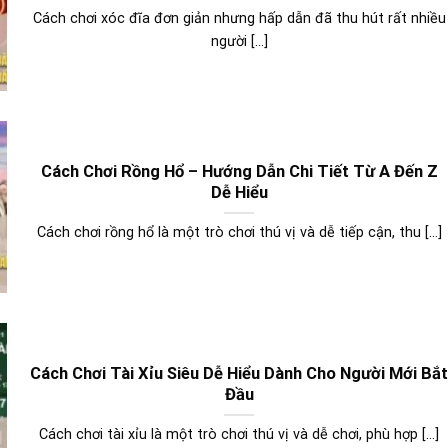
Cách chơi xóc đĩa đơn giản nhưng hấp dẫn đã thu hút rất nhiều
người [...]
Cách Chơi Rồng Hổ – Hướng Dẫn Chi Tiết Từ A Đến Z
Dễ Hiểu
Cách chơi rồng hổ là một trò chơi thú vị và dễ tiếp cận, thu [...]
Cách Chơi Tài Xỉu Siêu Dễ Hiểu Dành Cho Người Mới Bắ
Đầu
Cách chơi tài xỉu là một trò chơi thú vị và dễ chơi, phù hợp [...]