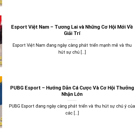
Esport Việt Nam – Tương Lai và Những Cơ Hội Mới Về
Giải Trí
Esport Việt Nam đang ngày càng phát triển mạnh mẽ và thu
hút sự chú [...]
PUBG Esport – Hướng Dẫn Cá Cược Và Cơ Hội Thưởng
Nhận Lớn
PUBG Esport đang ngày càng phát triển và thu hút sự chú ý củ
các [...]