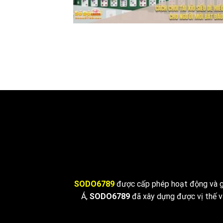
SODO6789
được cấp phép hoạt động và giá
Á,
SODO6789
đã xây dựng được vị thế vữ