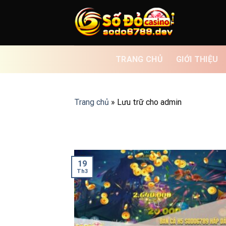
Bỏ
qua
nội
dung
TRANG CHỦ
GIỚI THIỆU
Trang chủ
»
Lưu trữ cho admin
19
Th3