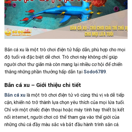
Bắn cá xu là một trò chơi điện tử hấp dẫn, phù hợp cho mọi
độ tuổi và đặc biệt dễ chơi. Trò chơi này không chỉ giúp
người chơi thư giãn mà còn mang lại nhiều cơ hội để chiến
thắng những phần thưởng hấp dẫn tại
Sodo6789
.
Bắn cá xu – Giới thiệu chi tiết
Bắn cá xu
là một trò chơi điện tử vô cùng thú vị và dễ tiếp
cận, khiến nó trở thành lựa chọn yêu thích của mọi lứa tuổi.
Chỉ với một chiếc điện thoại hoặc máy tính hay thiết bị kết
nối internet, người chơi có thể tham gia vào thế giới của
những chú cá đầy màu sắc và bắt đầu hành trình săn cá.