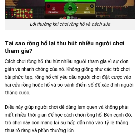
Lỗi thường khi chơi rồng hổ và cách sửa
Tại sao rồng hổ lại thu hút nhiều người chơi
tham gia?
Cách chơi rồng hổ thu hút nhiều người tham gia vì sự đơn
giản và nhanh chóng của nó. Không giống như các trò chơi
bài phức tạp, rồng hổ chỉ yêu cầu người chơi đặt cược vào
hai cửa rồng hoặc hổ và so sánh điểm số để xác định người
thắng cuộc.
Điều này giúp người chơi dễ dàng làm quen và không phải
mất nhiều thời gian để học cách chơi rồng hổ. Bên cạnh đó,
trò chơi này còn mang lại sự hấp dẫn nhờ vào tỷ lệ thắng
thua rõ ràng và phần thưởng lớn.