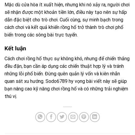
Mặc dù cửa hòa ít xuất hiện, nhưng khi nó xảy ra, người chơi
sẽ nhận được một khoản tiền lớn, điều này tạo nên sự hấp
dẫn đặc biệt cho trò chơi. Cuối cùng, sự minh bạch trong
cách chơi và kết quả khiến rồng hổ trở thành trò chơi phổ
biến trong các sòng bài trực tuyến.
Kết luận
Cách chơi rồng hổ thực sự không khó, nhưng để chiến thắng
đều đặn, bạn cần áp dụng các chiến thuật hợp lý và tránh
những lỗi phổ biến. Đừng quên quản lý vốn và kiên nhẫn
quan sát xu hướng. Sodo6789 hy vọng bài viết này sẽ giúp
bạn nâng cao kỹ năng chơi rồng hổ và có những trải nghiệm
thú vị.