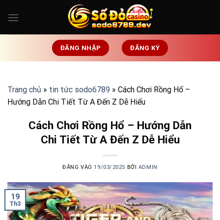
Bỏ
qua
nội
dung
ĐĂNG NHẬP
ĐĂNG KÝ
Trang chủ
»
tin tức sodo6789
»
Cách Chơi Rồng Hổ –
Hướng Dẫn Chi Tiết Từ A Đến Z Dễ Hiểu
Cách Chơi Rồng Hổ – Hướng Dẫn
Chi Tiết Từ A Đến Z Dễ Hiểu
ĐĂNG VÀO
19/03/2025
BỞI
ADMIN
19
Th3