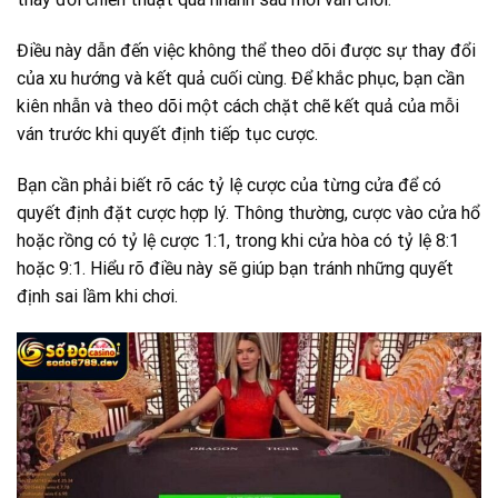
Điều này dẫn đến việc không thể theo dõi được sự thay đổi
của xu hướng và kết quả cuối cùng. Để khắc phục, bạn cần
kiên nhẫn và theo dõi một cách chặt chẽ kết quả của mỗi
ván trước khi quyết định tiếp tục cược.
Bạn cần phải biết rõ các tỷ lệ cược của từng cửa để có
quyết định đặt cược hợp lý. Thông thường, cược vào cửa hổ
hoặc rồng có tỷ lệ cược 1:1, trong khi cửa hòa có tỷ lệ 8:1
hoặc 9:1. Hiểu rõ điều này sẽ giúp bạn tránh những quyết
định sai lầm khi chơi.