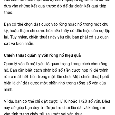
dựa vào những kết quả trước đó để dự đoán kết quả tiếp
theo.
Bạn có thể chọn đặt cược vào rồng hoặc hổ trong một chu
kỳ, hoặc thậm chí cược hòa nếu thấy có dấu hiệu của sự lặp
lại. Tuy nhiên, chiến thuật này yêu cầu bạn phải có sự quan
sát và kiên nhẫn.
Chiến thuật quản lý vốn rồng hổ hiệu quả
Quản lý vốn là một yếu tố quan trọng trong cách chơi rồng
hổ. Bạn cần biết cách phân bổ số tiền cược hợp lý để tránh
rủi ro mất hết tiền trong một lần chơi. Một chiến thuật phổ
biến là chỉ đặt cược một phần nhỏ trong tổng số vốn của
mình.
Ví dụ, bạn có thể chỉ đặt cược 1/10 hoặc 1/20 số vốn. Điều
này sẽ giúp bạn duy trì được trò chơi lâu dài và không rơi
vào tình trạng cháy túi sau một vài ván thua.